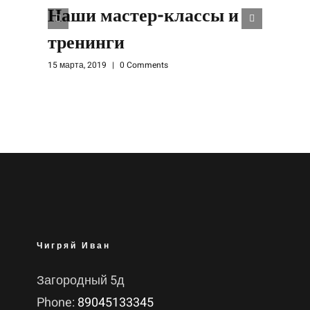
Наши мастер-классы и
тренинги
15 марта, 2019
|
0 Comments
1
Чигряй Иван
Загородный 5д
Phone:
89045133345